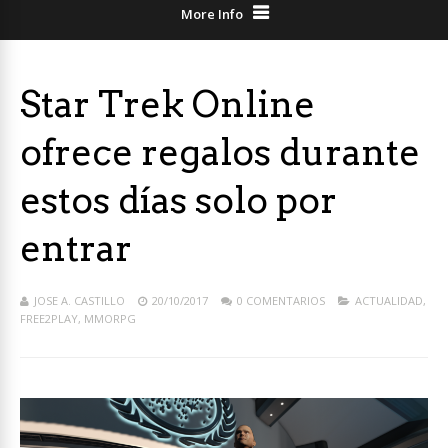
More Info
Star Trek Online
ofrece regalos durante
estos días solo por
entrar
JOSE A. CASTILLO
20/10/2017
0 COMENTARIOS
ACTUALIDAD
,
FREE2PLAY
,
MMORPG