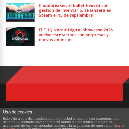
Cloudbreaker, el bullet heaven con
gestión de inventario, se lanzará en
Steam el 15 de septiembre
El THQ Nordic Digital Showcase 2026
vuelve este viernes con sorpresas y
nuevos anuncios
Uso de cookies
Este sitio web utiliza cookies para que usted tenga la mejor experiencia de
usuario. Si continúa navegando está dando su consentimiento para la
Copyright © 2023 ZonaMMORPG.com. Todos los derechos reservados
aceptación de las mencionadas cookies y la aceptación de nuestra
política de