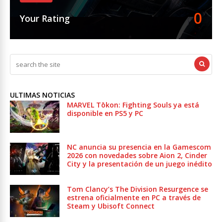
0
Your Rating
ULTIMAS NOTICIAS
MARVEL Tōkon: Fighting Souls ya está
disponible en PS5 y PC
NC anuncia su presencia en la Gamescom
2026 con novedades sobre Aion 2, Cinder
City y la presentación de un juego inédito
Tom Clancy’s The Division Resurgence se
estrena oficialmente en PC a través de
Steam y Ubisoft Connect