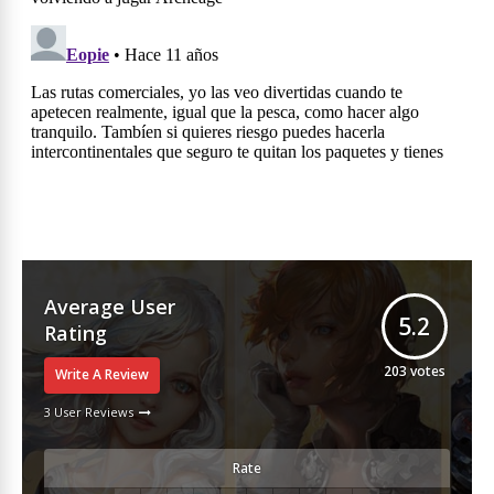
Average User
5.2
Rating
203
votes
Write A Review
3 User Reviews
Rate