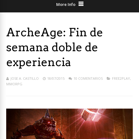
More Info
ArcheAge: Fin de
semana doble de
experiencia
JOSE A. CASTILLO
18/07/2015
10 COMENTARIOS
FREE2PLAY
,
MMORPG