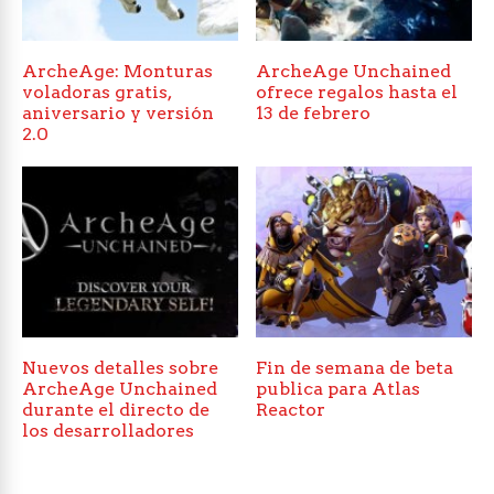
ArcheAge: Monturas
ArcheAge Unchained
voladoras gratis,
ofrece regalos hasta el
aniversario y versión
13 de febrero
2.0
Nuevos detalles sobre
Fin de semana de beta
ArcheAge Unchained
publica para Atlas
durante el directo de
Reactor
los desarrolladores