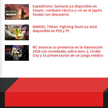
Expeditions: Samurai ya disponible en
Steam: combate táctico y rol en el Japón
feudal con descuento
MARVEL Tōkon: Fighting Souls ya está
disponible en PS5 y PC
NC anuncia su presencia en la Gamescom
2026 con novedades sobre Aion 2, Cinder
City y la presentación de un juego inédito