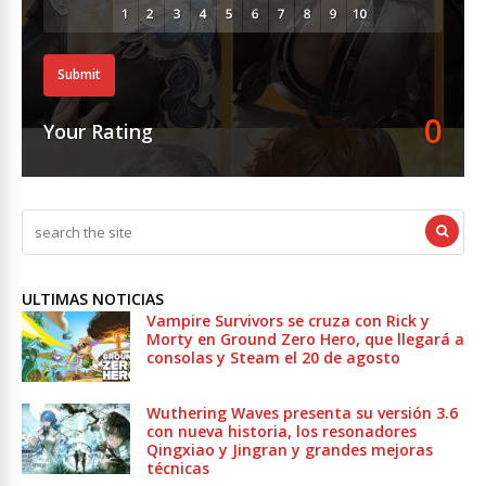
Submit
0
Your Rating
ULTIMAS NOTICIAS
Vampire Survivors se cruza con Rick y
Morty en Ground Zero Hero, que llegará a
consolas y Steam el 20 de agosto
Wuthering Waves presenta su versión 3.6
con nueva historia, los resonadores
Qingxiao y Jingran y grandes mejoras
técnicas