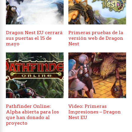
Dragon Nest EU cerrará
Primeras pruebas de la
sus puertas el 15 de
versión web de Dragon
mayo
Nest
Pathfinder Online:
Video: Primeras
Alpha abierta para los
Impresiones – Dragon
que han donado al
Nest EU
proyecto