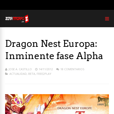
Dragon Nest Europa:
Inminente fase Alpha
JOSE A. CASTILLO
14/11/2012
18 COMENTARIOS
ACTUALIDAD
,
BETA
,
FREE2PLAY