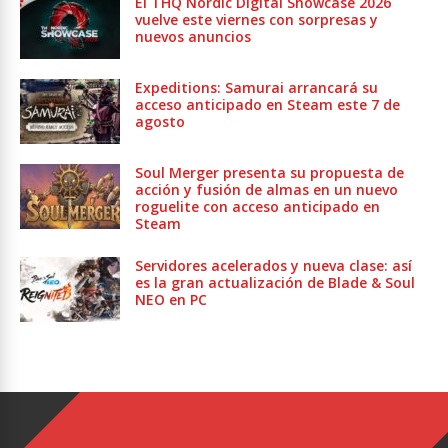
El THQ Nordic Digital Showcase 2026
vuelve este viernes con sorpresas y
nuevos anuncios
Expeditions: Samurai arrancará su
acceso anticipado en Steam este 7 de
agosto
Soul Merger presenta su propuesta de
acción y fusión de almas en un nuevo
roguelite con acceso anticipado en
Steam
Servidores acelerados y nueva clase: así
es la gran actualización de Blade & Soul
NEO en PC