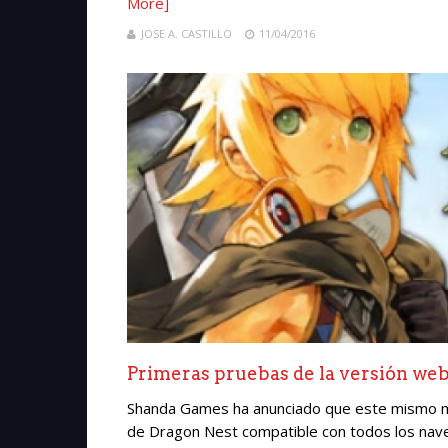
More]
JOSE A. CASTILLO
11/04/2016
Primeras pruebas de la versión we
Shanda Games ha anunciado que este mismo me
de Dragon Nest compatible con todos los naveg