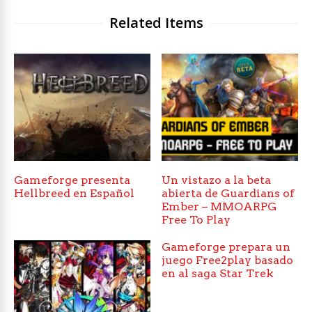
Related Items
Gameforge presenta
Un vistazo a la beta
Hellbreed en Español
abierta de Guardians of
Ember – MMOARPG
Free To Play
Gameforge prepara un
juego Free2play basado
en al saga Star Trek