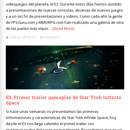
videojuegos del planeta, el E3. Durante estos días hemos asistido
a presentaciones de nuevas consolas, decenas de nuevos juegos
y a un sin fin de presentaciones y videos. Como cada año la gente
de FPSGuru.com y MMORPG.com han realizado una galería de otra
de las partes más impor...
[Read More]
JOSE A. CASTILLO
09/06/2011
E3: Primer trailer gameplay de Star Trek Infinite
Space
Si hace unas semanas os presentamos las primeras
informaciones y características de Star Trek Infinite Space, hoy
desde el E3 nos llega calentito el primer trailer con
imágenes reales del juego en movimiento. Recordemos que es un