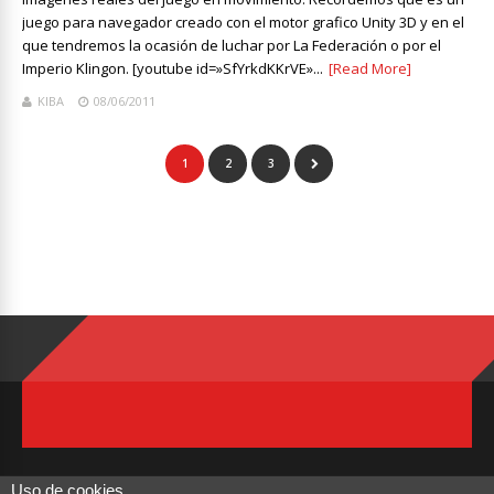
juego para navegador creado con el motor grafico Unity 3D y en el
que tendremos la ocasión de luchar por La Federación o por el
Imperio Klingon. [youtube id=»SfYrkdKKrVE»...
[Read More]
KIBA
08/06/2011
1
2
3
Uso de cookies