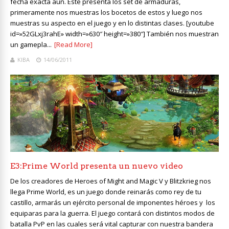
fecha exacta aun. Este presenta los set de armaduras,
primeramente nos muestras los bocetos de estos y luego nos
muestras su aspecto en el juego y en lo distintas clases. [youtube
id=»52GLxj3rahE» width=»630″ height=»380″] También nos muestran
un gamepla...
[Read More]
KIBA
14/06/2011
E3:Prime World presenta un nuevo video
De los creadores de Heroes of Might and Magic V y Blitzkrieg nos
llega Prime World, es un juego donde reinarás como rey de tu
castillo, armarás un ejército personal de imponentes héroes y los
equiparas para la guerra. El juego contará con distintos modos de
batalla PvP en las cuales será vital capturar con nuestra bandera