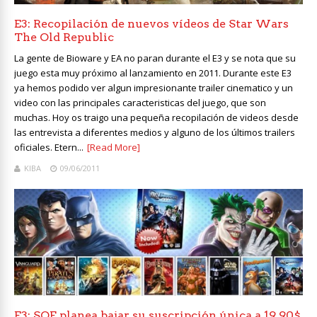
E3: Recopilación de nuevos vídeos de Star Wars
The Old Republic
La gente de Bioware y EA no paran durante el E3 y se nota que su
juego esta muy próximo al lanzamiento en 2011. Durante este E3
ya hemos podido ver algun impresionante trailer cinematico y un
video con las principales caracteristicas del juego, que son
muchas. Hoy os traigo una pequeña recopilación de videos desde
las entrevista a diferentes medios y alguno de los últimos trailers
oficiales. Etern...
[Read More]
KIBA
09/06/2011
E3: SOE planea bajar su suscripción única a 19,90$