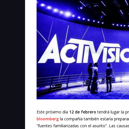
Este próximo día
12 de febrero
tendrá lugar la p
bloomberg
la compañía también estaría preparan
“fuentes familiarizadas con el asunto”. Las caus