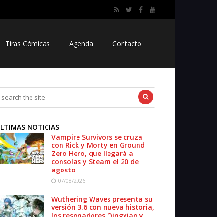
Tiras Cómicas
Agenda
Contacto
LTIMAS NOTICIAS
Vampire Survivors se cruza
con Rick y Morty en Ground
Zero Hero, que llegará a
consolas y Steam el 20 de
agosto
07/08/2026
Wuthering Waves presenta su
versión 3.6 con nueva historia,
los resonadores Qingxiao y