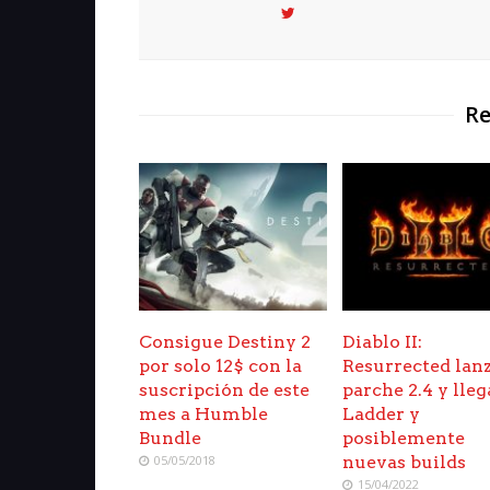
Re
Consigue Destiny 2
Diablo II:
por solo 12$ con la
Resurrected lanz
suscripción de este
parche 2.4 y lleg
mes a Humble
Ladder y
Bundle
posiblemente
05/05/2018
nuevas builds
15/04/2022