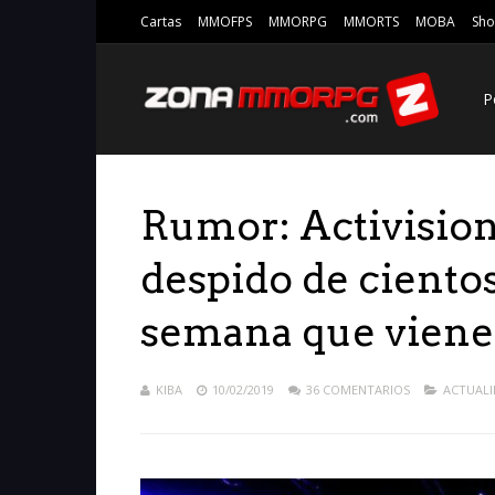
Cartas
MMOFPS
MMORPG
MMORTS
MOBA
Sho
P
Rumor: Activision 
despido de ciento
semana que viene
KIBA
10/02/2019
36 COMENTARIOS
ACTUAL