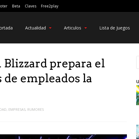
oter
Beta
Claves
Free2play
ortada
Actualidad
Articulos
Lista de Juegos
Blizzard prepara el
s de empleados la
U
IDAD
,
EMPRESAS
,
RUMORES