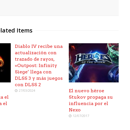
lated Items
Diablo IV recibe una
actualización con
trazado de rayos,
«Outpost: Infinity
Siege’ llega con
DLSS 3 y más juegos
con DLSS 2
El nuevo héroe
27/03/2024
a el
Stukov propaga su
a el
influencia por el
Nexo
12/07/2017