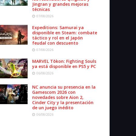
Jingran y grandes mejoras
técnicas
07/08/2026
Expeditions: Samurai ya
disponible en Steam: combate
táctico y rol en el Japón
feudal con descuento
07/08/2026
MARVEL Tōkon: Fighting Souls
ya está disponible en PS5 y PC
06/08/2026
NC anuncia su presencia en la
Gamescom 2026 con
novedades sobre Aion 2,
Cinder City y la presentación
de un juego inédito
06/08/2026