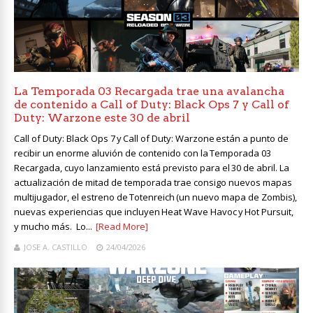
La Temporada 03 Recargada trae una avalancha
de contenido a Call of Duty: Black Ops 7 y Call of
Duty: Warzone este 30 de abril
Call of Duty: Black Ops 7 y Call of Duty: Warzone están a punto de
recibir un enorme aluvión de contenido con la Temporada 03
Recargada, cuyo lanzamiento está previsto para el 30 de abril. La
actualización de mitad de temporada trae consigo nuevos mapas
multijugador, el estreno de Totenreich (un nuevo mapa de Zombis),
nuevas experiencias que incluyen Heat Wave Havoc y Hot Pursuit,
y mucho más. Lo...
[Read More]
JOSE A. CASTILLO
24/04/2026