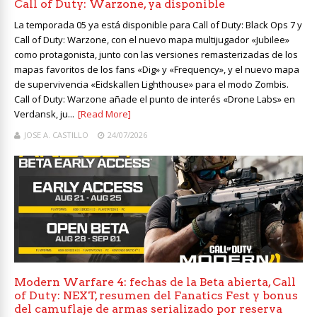
Call of Duty: Warzone, ya disponible
La temporada 05 ya está disponible para Call of Duty: Black Ops 7 y
Call of Duty: Warzone, con el nuevo mapa multijugador «Jubilee»
como protagonista, junto con las versiones remasterizadas de los
mapas favoritos de los fans «Dig» y «Frequency», y el nuevo mapa
de supervivencia «Eidskallen Lighthouse» para el modo Zombis.
Call of Duty: Warzone añade el punto de interés «Drone Labs» en
Verdansk, ju...
[Read More]
JOSE A. CASTILLO
24/07/2026
Modern Warfare 4: fechas de la Beta abierta, Call
of Duty: NEXT, resumen del Fanatics Fest y bonus
del camuflaje de armas serializado por reserva