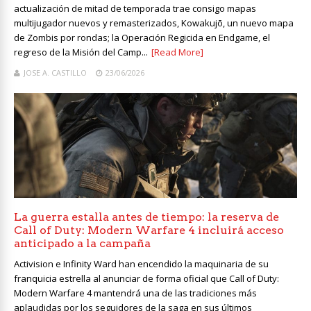
actualización de mitad de temporada trae consigo mapas
multijugador nuevos y remasterizados, Kowakujō, un nuevo mapa
de Zombis por rondas; la Operación Regicida en Endgame, el
regreso de la Misión del Camp...
[Read More]
JOSE A. CASTILLO
23/06/2026
La guerra estalla antes de tiempo: la reserva de
Call of Duty: Modern Warfare 4 incluirá acceso
anticipado a la campaña
Activision e Infinity Ward han encendido la maquinaria de su
franquicia estrella al anunciar de forma oficial que Call of Duty:
Modern Warfare 4 mantendrá una de las tradiciones más
aplaudidas por los seguidores de la saga en sus últimos