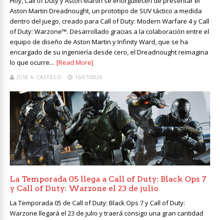
Hoy, Call of Duty y Aston Martin se enorgullecen de presentar el
Aston Martin Dreadnought, un prototipo de SUV táctico a medida
dentro del juego, creado para Call of Duty: Modern Warfare 4 y Call
of Duty: Warzone™. Desarrollado gracias a la colaboración entre el
equipo de diseño de Aston Martin y Infinity Ward, que se ha
encargado de su ingeniería desde cero, el Dreadnought reimagina
lo que ocurre...
[Read More]
JOSE A. CASTILLO
16/07/2026
La Temporada 05 llega a Call of Duty: Black Ops 7
y Call of Duty: Warzone el 23 de julio
La Temporada 05 de Call of Duty: Black Ops 7 y Call of Duty:
Warzone llegará el 23 de julio y traerá consigo una gran cantidad