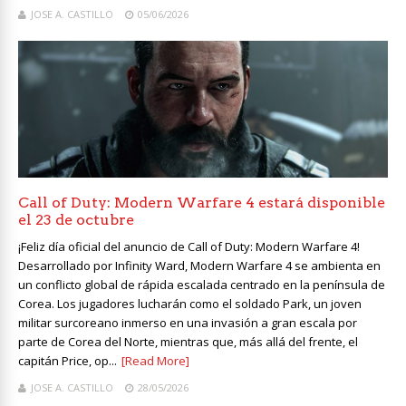
JOSE A. CASTILLO
05/06/2026
Call of Duty: Modern Warfare 4 estará disponible
el 23 de octubre
¡Feliz día oficial del anuncio de Call of Duty: Modern Warfare 4!
Desarrollado por Infinity Ward, Modern Warfare 4 se ambienta en
un conflicto global de rápida escalada centrado en la península de
Corea. Los jugadores lucharán como el soldado Park, un joven
militar surcoreano inmerso en una invasión a gran escala por
parte de Corea del Norte, mientras que, más allá del frente, el
capitán Price, op...
[Read More]
JOSE A. CASTILLO
28/05/2026