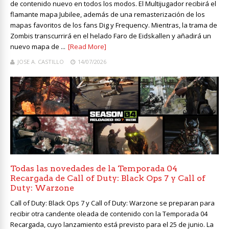
de contenido nuevo en todos los modos. El Multijugador recibirá el
flamante mapa Jubilee, además de una remasterización de los
mapas favoritos de los fans Dig y Frequency. Mientras, la trama de
Zombis transcurrirá en el helado Faro de Eidskallen y añadirá un
nuevo mapa de ...
[Read More]
JOSE A. CASTILLO
14/07/2026
Todas las novedades de la Temporada 04
Recargada de Call of Duty: Black Ops 7 y Call of
Duty: Warzone
Call of Duty: Black Ops 7 y Call of Duty: Warzone se preparan para
recibir otra candente oleada de contenido con la Temporada 04
Recargada, cuyo lanzamiento está previsto para el 25 de junio. La