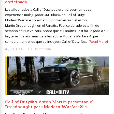
anticipada
Los aficionados a Call of Duty pudieron probar la nueva
experiencia multijugador «Kill Block» de Call of Duty:
Modern Warfare 4 y echar un primer vistazo al Aston
Martin Dreadnought en el Fanatics Fest celebrado este fin de
semana en Nueva York. Ahora que el Fanatics Fest ha llegado a su
fin, tenemos aún más detalles sobre Modern Warfare 4 que
compartir, entre los que se incluyen: Call of Duty: Ne...
[Read More]
JOSE A. CASTILLO
21/07/2026
Call of Duty® y Aston Martin presentan el
Dreadnought para Modern Warfare® 4