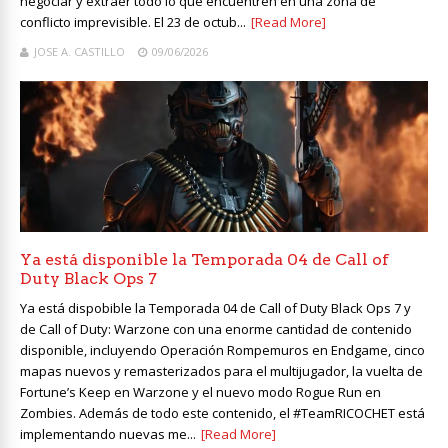
negociar y extraer todo lo que encuentren en una zona de
conflicto imprevisible. El 23 de octub...
[Read More]
JOSE A. CASTILLO
09/06/2026
Ya está disponible la Temporada 04 de Call of
Duty Black Ops 7
Ya está dispobible la Temporada 04 de Call of Duty Black Ops 7 y
de Call of Duty: Warzone con una enorme cantidad de contenido
disponible, incluyendo Operación Rompemuros en Endgame, cinco
mapas nuevos y remasterizados para el multijugador, la vuelta de
Fortune’s Keep en Warzone y el nuevo modo Rogue Run en
Zombies. Además de todo este contenido, el #TeamRICOCHET está
implementando nuevas me...
[Read More]