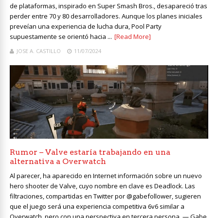
de plataformas, inspirado en Super Smash Bros., desapareció tras
perder entre 70 y 80 desarrolladores. Aunque los planes iniciales
preveían una experiencia de lucha dura, Pool Party
supuestamente se orientó hacia ...
[Read More]
JOSE A. CASTILLO
11/07/2024
Rumor – Valve estaría trabajando en una
alternativa a Overwatch
Al parecer, ha aparecido en Internet información sobre un nuevo
hero shooter de Valve, cuyo nombre en clave es Deadlock. Las
filtraciones, compartidas en Twitter por @gabefollower, sugieren
que el juego será una experiencia competitiva 6v6 similar a
Overwatch, pero con una perspectiva en tercera persona. — ‎Gabe