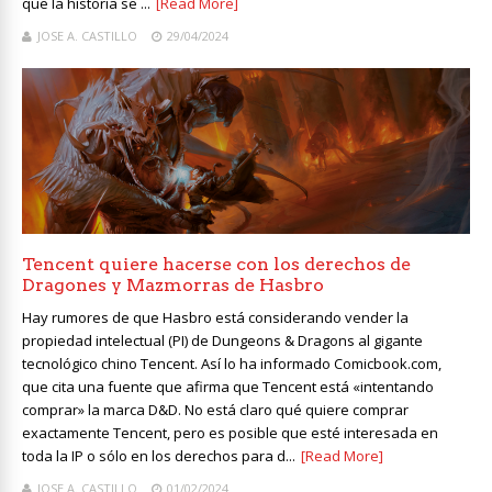
que la historia se ...
[Read More]
JOSE A. CASTILLO
29/04/2024
Tencent quiere hacerse con los derechos de
Dragones y Mazmorras de Hasbro
Hay rumores de que Hasbro está considerando vender la
propiedad intelectual (PI) de Dungeons & Dragons al gigante
tecnológico chino Tencent. Así lo ha informado Comicbook.com,
que cita una fuente que afirma que Tencent está «intentando
comprar» la marca D&D. No está claro qué quiere comprar
exactamente Tencent, pero es posible que esté interesada en
toda la IP o sólo en los derechos para d...
[Read More]
JOSE A. CASTILLO
01/02/2024