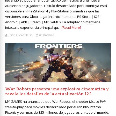
llevando su popular shooter táctico de mechas a una nueva
audiencia de jugadores. El título desarrollado por Pixonic ya está
disponible en PlayStation 4 y PlayStation 5, mientras que las
versiones para Xbox llegarán próximamente. PS Store | iOS |
Android | APK | Steam | MY.GAMES La adaptación mantiene
intacta la experiencia principal qu...
[Read More]
JOSE A. CASTILLO
03/06/2026
War Robots presenta una explosiva cinemática y
revela los detalles de la actualización 12.1
MY.GAMES ha anunciado que War Robots, el shooter táctico PvP
free-to-play para móviles desarrollado por el estudio interno
Pixonic y con más de 325 millones de jugadores en todo el mundo,