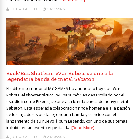
JOSE A. CASTILLO
19/11/2025
Rock’Em, Shot’Em: War Robots se une a la
legendaria banda de metal Sabaton
El editor internacional MY.GAMES ha anunciado hoy que War
Robots, el shooter táctico PvP para móviles desarrollado por el
estudio interno Pixonic, se une a la banda sueca de heavy metal
Sabaton. Esta esperada colaboración rinde homenaje a la pasión
de los jugadores por la legendaria banda y coincide con el
lanzamiento de su nuevo álbum Legends, con uno de sus temas
incluido en un evento especial d...
[Read More]
JOSE A. CASTILLO
23/10/2025