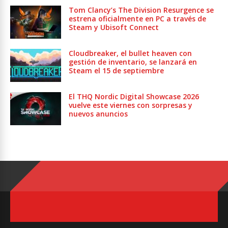
Tom Clancy’s The Division Resurgence se
estrena oficialmente en PC a través de
Steam y Ubisoft Connect
Cloudbreaker, el bullet heaven con
gestión de inventario, se lanzará en
Steam el 15 de septiembre
El THQ Nordic Digital Showcase 2026
vuelve este viernes con sorpresas y
nuevos anuncios