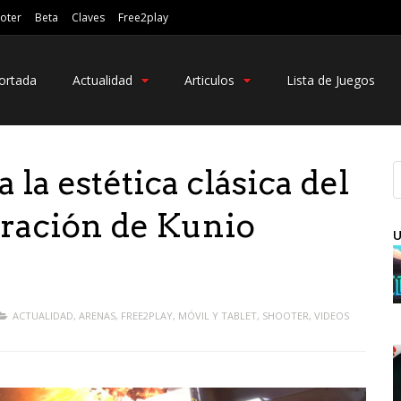
oter
Beta
Claves
Free2play
ortada
Actualidad
Articulos
Lista de Juegos
la estética clásica del
ración de Kunio
U
ACTUALIDAD
,
ARENAS
,
FREE2PLAY
,
MÓVIL Y TABLET
,
SHOOTER
,
VIDEOS