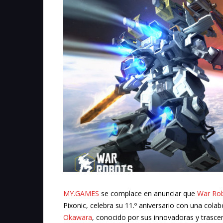
MY.GAMES
se complace en anunciar que
War Ro
Pixonic, celebra su 11.º aniversario con una col
Okawara
, conocido por sus innovadoras y trasc