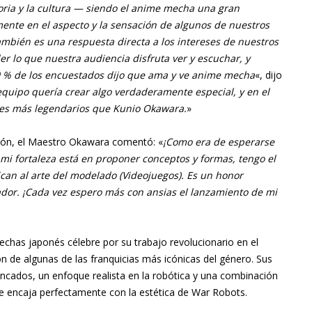
oria y la cultura — siendo el anime mecha una gran
amente en el aspecto y la sensación de algunos de nuestros
ambién es una respuesta directa a los intereses de nuestros
 lo que nuestra audiencia disfruta ver y escuchar, y
0 % de los encuestados dijo que ama y ve anime mecha
«, dijo
equipo quería crear algo verdaderamente especial, y en el
es más legendarios que Kunio Okawara.
»
ción, el Maestro Okawara comentó: «
¡Como era de esperarse
i fortaleza está en proponer conceptos y formas, tengo el
can al arte del modelado (Videojuegos). Es un honor
rador. ¡Cada vez espero más con ansias el lanzamiento de mi
has japonés célebre por su trabajo revolucionario en el
 de algunas de las franquicias más icónicas del género. Sus
incados, un enfoque realista en la robótica y una combinación
 que encaja perfectamente con la estética de War Robots.