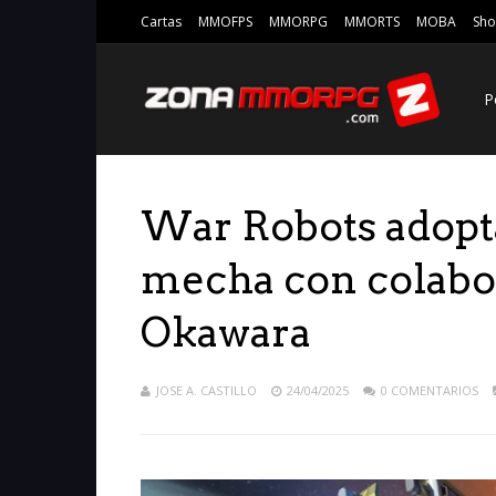
Cartas
MMOFPS
MMORPG
MMORTS
MOBA
Sho
P
War Robots adopta 
mecha con colabo
Okawara
JOSE A. CASTILLO
24/04/2025
0 COMENTARIOS