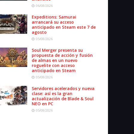
06/08/2026
Expeditions: Samurai
arrancará su acceso
anticipado en Steam este 7 de
agosto
05/08/2026
Soul Merger presenta su
propuesta de acción y fusión
de almas en un nuevo
roguelite con acceso
anticipado en Steam
05/08/2026
Servidores acelerados y nueva
clase: así es la gran
actualización de Blade & Soul
NEO en PC
05/08/2026