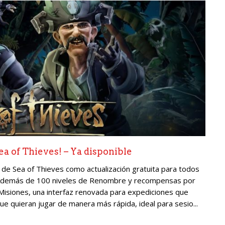
a of Thieves! – Ya disponible
de Sea of Thieves como actualización gratuita para todos
. Además de 100 niveles de Renombre y recompensas por
Misiones, una interfaz renovada para expediciones que
que quieran jugar de manera más rápida, ideal para sesio...