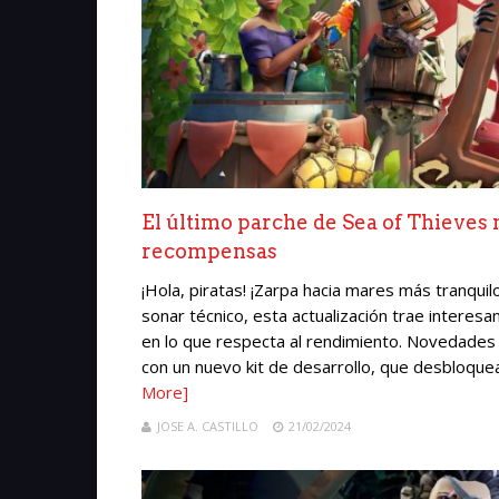
El último parche de Sea of Thieves 
recompensas
¡Hola, piratas! ¡Zarpa hacia mares más tranqui
sonar técnico, esta actualización trae intere
en lo que respecta al rendimiento. Novedades
con un nuevo kit de desarrollo, que desbloquea 
More]
JOSE A. CASTILLO
21/02/2024