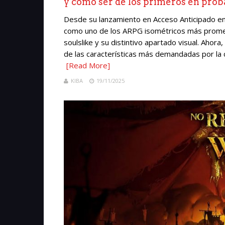
y cómo ser de los primeros en prob
Desde su lanzamiento en Acceso Anticipado en
como uno de los ARPG isométricos más promet
soulslike y su distintivo apartado visual. Ahor
de las características más demandadas por la c
[Read More]
KIBA
19/11/2025