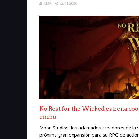
KIBA
22/01/2026
No Rest for the Wicked estrena coop
enero
Moon Studios, los aclamados creadores de la sa
próxima gran expansión para su RPG de acción: