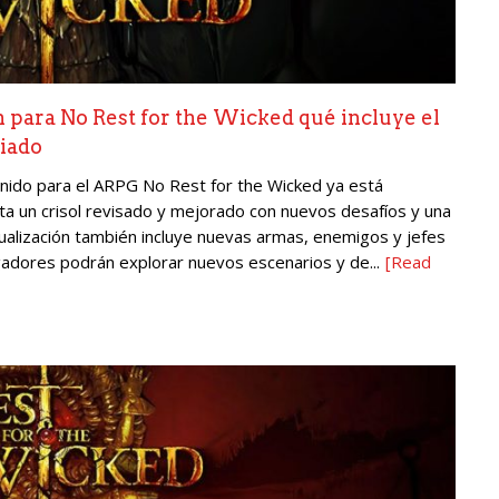
n para No Rest for the Wicked qué incluye el
liado
ntenido para el ARPG No Rest for the Wicked ya está
nta un crisol revisado y mejorado con nuevos desafíos y una
tualización también incluye nuevas armas, enemigos y jefes
gadores podrán explorar nuevos escenarios y de...
[Read