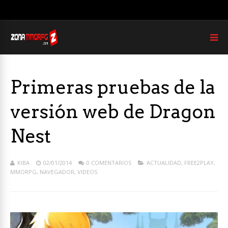
Primeras pruebas de la
versión web de Dragon
Nest
KIBA
02/01/2014
0 COMENTARIOS
ACTUALIDAD
,
FREE2PLAY
,
MMORPG
,
NAVEGADOR
,
VIDEOS