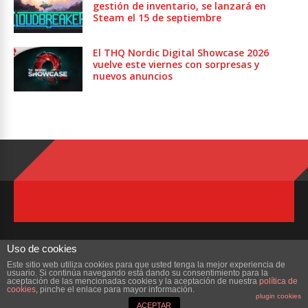
gestión de inventario, se lanzará en
Steam el 15 de septiembre
El THQ Nordic Digital Showcase 2026
vuelve este viernes con sorpresas y
nuevos anuncios
Uso de cookies
Este sitio web utiliza cookies para que usted tenga la mejor experiencia de
usuario. Si continúa navegando está dando su consentimiento para la
Copyright © 2023 ZonaMMORPG.com. Todos los derechos reservados
aceptación de las mencionadas cookies y la aceptación de nuestra
política de
cookies
, pinche el enlace para mayor información.
plugin cookies
Portada
¿Quienes Somos?
Colabora
Contacto
ACEPTAR