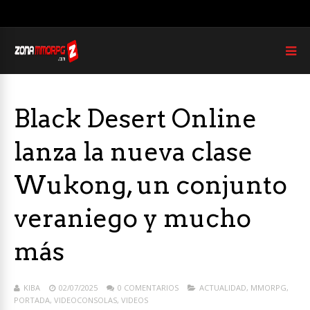
Black Desert Online
lanza la nueva clase
Wukong, un conjunto
veraniego y mucho
más
KIBA
02/07/2025
0 COMENTARIOS
ACTUALIDAD
,
MMORPG
,
PORTADA
,
VIDEOCONSOLAS
,
VIDEOS