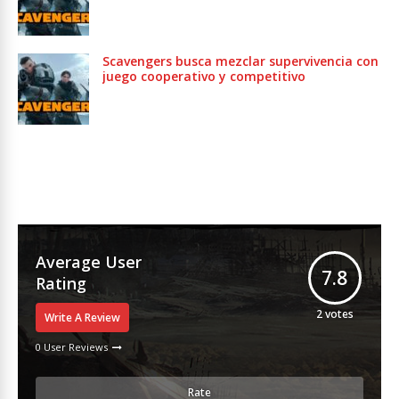
Scavengers busca mezclar supervivencia con
juego cooperativo y competitivo
Average User
7.8
Rating
2
votes
Write A Review
0 User Reviews
Rate