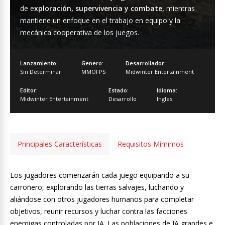
de e
xploración, supervivencia y combate,
mientras
mantiene un enfoque en el trabajo en equipo y la
mecánica cooperativa de los juegos.
Lanzamiento:
Genero:
Desarrollador:
Sin Determinar
MMOFPS
Midwinter Entertainment
Editor:
Estado:
Idioma:
Midwinter Entertainment
Desarrollo
Ingles
Principales Características
Requisitos Mímimos
Los jugadores comenzarán cada juego equipando a su
carroñero, explorando las tierras salvajes, luchando y
aliándose con otros jugadores humanos para completar
objetivos, reunir recursos y luchar contra las facciones
enemigas controladas por IA. Las poblaciones de IA grandes e