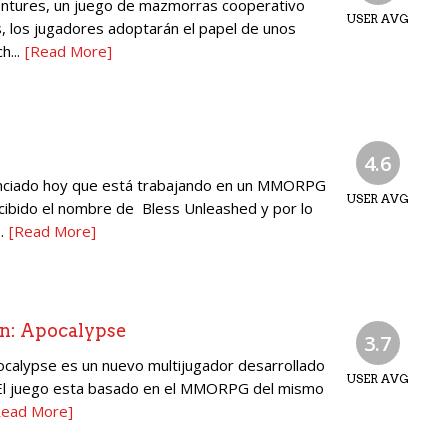
ntures, un juego de mazmorras cooperativo
USER AVG
, los jugadores adoptarán el papel de unos
h...
[Read More]
4.6
nciado hoy que está trabajando en un MMORPG
USER AVG
cibido el nombre de Bless Unleashed y por lo
.
[Read More]
on: Apocalypse
3.7
ocalypse es un nuevo multijugador desarrollado
USER AVG
. El juego esta basado en el MMORPG del mismo
Read More]