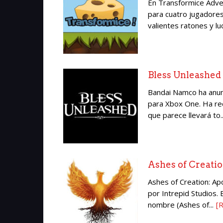
En Transformice Adve
para cuatro jugadores
valientes ratones y luc
Bless Unleashed
Bandai Namco ha anu
para Xbox One. Ha re
que parece llevará to..
Ashes of Creati
Ashes of Creation: Ap
por Intrepid Studios
nombre (Ashes of...
[