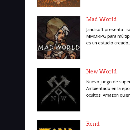
Mad World
Jandisoft presenta s
MMORPG para múltipl
es un estudio creado..
New World
Nuevo juego de super
Ambientado en la épo
ocultos. Amazon quiere
Rend