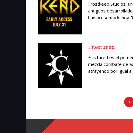
Frostkeep Studios, u
antiguos desarrollad
han presentado hoy Re
Fractured
Fractured es el pri
mezcla combate de ac
atrayendo por igual a 
1