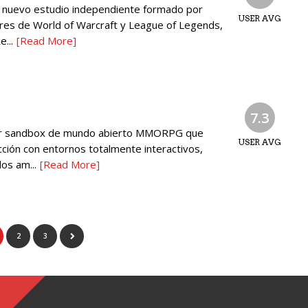
n nuevo estudio independiente formado por
USER AVG
ores de World of Warcraft y League of Legends,
...
[Read More]
7.3
mer sandbox de mundo abierto MMORPG que
USER AVG
ción con entornos totalmente interactivos,
los am...
[Read More]
2
3