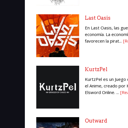
Last Oasis
En Last Oasis, las gue
economía. La economía
favorecen la pirat...
[R
KurtzPel
KurtzPel es un Juego 
el Anime, creado por
Elsword Online. ...
[Re
Outward