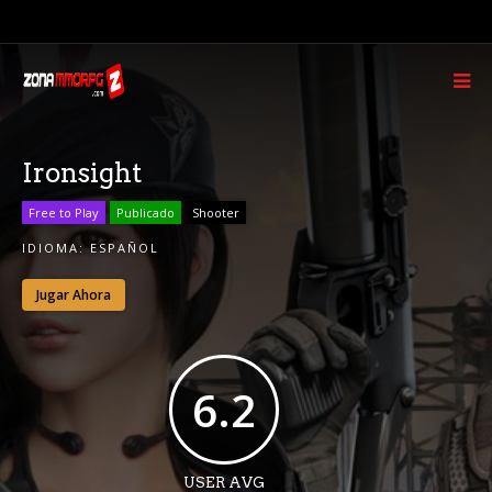
Ironsight
Free to Play
Publicado
Shooter
IDIOMA:
ESPAÑOL
Jugar Ahora
6.2
USER AVG