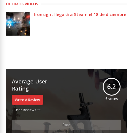
ÚLTIMOS VÍDEOS
Ironsight llegará a Steam el 18 de diciembre
Average User
6.2
Rating
6
votes
Write A Review
0 User Reviews
Rate