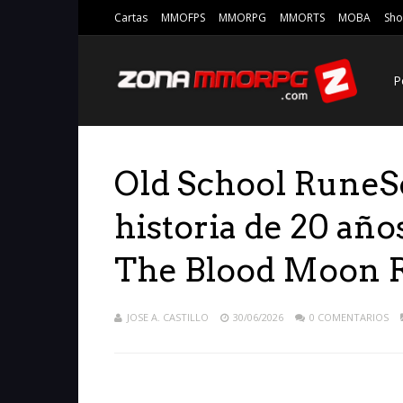
Cartas
MMOFPS
MMORPG
MMORTS
MOBA
Sho
P
Old School RuneSc
historia de 20 año
The Blood Moon R
JOSE A. CASTILLO
30/06/2026
0 COMENTARIOS