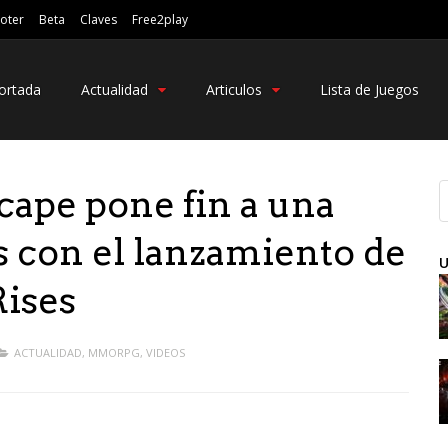
oter
Beta
Claves
Free2play
ortada
Actualidad
Articulos
Lista de Juegos
ape pone fin a una
s con el lanzamiento de
U
ises
ACTUALIDAD
,
MMORPG
,
VIDEOS