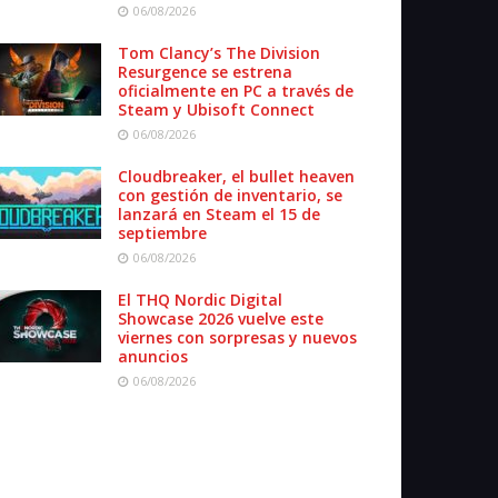
06/08/2026
Tom Clancy’s The Division
Resurgence se estrena
oficialmente en PC a través de
Steam y Ubisoft Connect
06/08/2026
Cloudbreaker, el bullet heaven
con gestión de inventario, se
lanzará en Steam el 15 de
septiembre
06/08/2026
El THQ Nordic Digital
Showcase 2026 vuelve este
viernes con sorpresas y nuevos
anuncios
06/08/2026