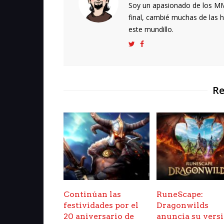
Soy un apasionado de los MMO
final, cambié muchas de las h
este mundillo.
Re
Continúan las
RuneScape:
festividades por el
Dragonwilds
20 aniversario de
anuncia su vers