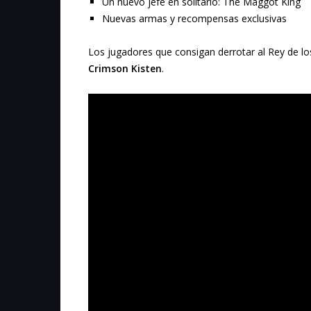
Un nuevo jefe en solitario:
The Maggot King
Nuevas armas y recompensas exclusivas
Los jugadores que consigan derrotar al Rey de 
Crimson Kisten
.