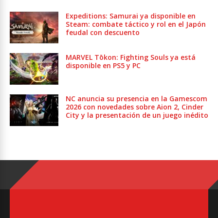
Expeditions: Samurai ya disponible en
Steam: combate táctico y rol en el Japón
feudal con descuento
MARVEL Tōkon: Fighting Souls ya está
disponible en PS5 y PC
NC anuncia su presencia en la Gamescom
2026 con novedades sobre Aion 2, Cinder
City y la presentación de un juego inédito