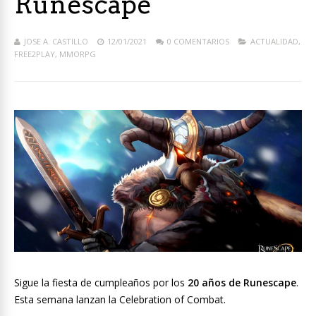
Runescape
JOSE A. CASTILLO
12/01/2021
0 COMENTARIOS
ACTUALIDAD
,
FREE2PLAY
,
MMORPG
Sigue la fiesta de cumpleaños por los
20 años de Runescape
.
Esta semana lanzan la Celebration of Combat.