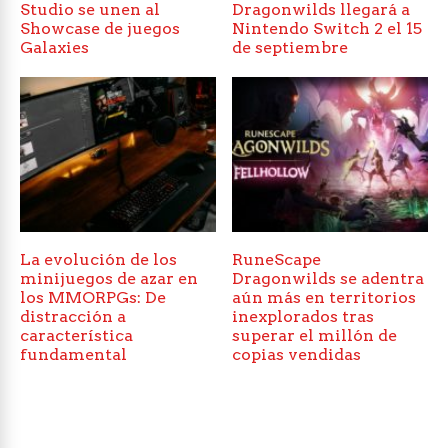
Studio se unen al
Dragonwilds llegará a
Showcase de juegos
Nintendo Switch 2 el 15
Galaxies
de septiembre
La evolución de los
RuneScape
minijuegos de azar en
Dragonwilds se adentra
los MMORPGs: De
aún más en territorios
distracción a
inexplorados tras
característica
superar el millón de
fundamental
copias vendidas