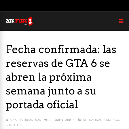
Fecha confirmada: las
reservas de GTA 6 se
abren la próxima
semana junto a su
portada oficial
KIBA
18/06/2026
0 COMENTARIOS
ACTUALIDAD
,
SANDBOX
,
SHOOTER