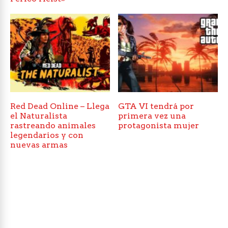
Red Dead Online – Llega
GTA VI tendrá por
el Naturalista
primera vez una
rastreando animales
protagonista mujer
legendarios y con
nuevas armas