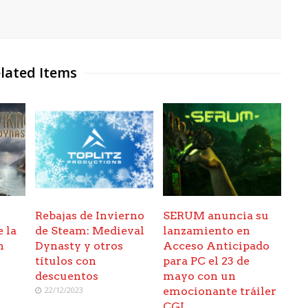
lated Items
Rebajas de Invierno
SERUM anuncia su
 la
de Steam: Medieval
lanzamiento en
n
Dynasty y otros
Acceso Anticipado
y
títulos con
para PC el 23 de
descuentos
mayo con un
22/12/2023
emocionante tráiler
CGI