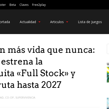
oter
Beta
Claves
Free2play
ortada
Actualidad
Articulos
Lista de Juegos
n más vida que nunca:
estrena la
U
uita «Full Stock» y
ruta hasta 2027
DAD
,
CO-OP
,
SUPERVIVENCIA