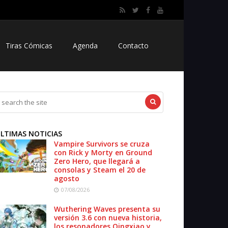
Tiras Cómicas
Agenda
Contacto
LTIMAS NOTICIAS
Vampire Survivors se cruza
con Rick y Morty en Ground
Zero Hero, que llegará a
consolas y Steam el 20 de
agosto
07/08/2026
Wuthering Waves presenta su
versión 3.6 con nueva historia,
los resonadores Qingxiao y