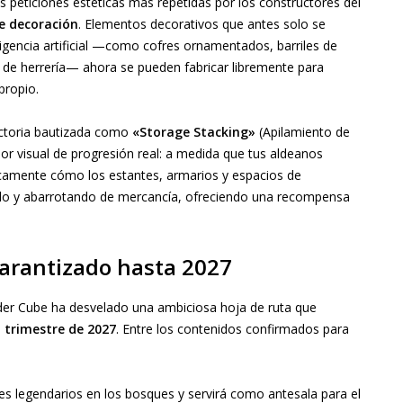
s peticiones estéticas más repetidas por los constructores del
e decoración
. Elementos decorativos que antes solo se
ligencia artificial —como cofres ornamentados, barriles de
de herrería— ahora se pueden fabricar libremente para
propio.
actoria bautizada como
«Storage Stacking»
(Apilamiento de
r visual de progresión real: a medida que tus aldeanos
icamente cómo los estantes, armarios y espacios de
do y abarrotando de mercancía, ofreciendo una recompensa
arantizado hasta 2027
nder Cube ha desvelado una ambiciosa hoja de ruta que
 trimestre de 2027
. Entre los contenidos confirmados para
es legendarios en los bosques y servirá como antesala para el