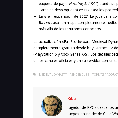
paquete de pago
Hunting Set DLC
, donde se 
También desbloqueará extras para los poseed
La gran expansión de 2027:
La joya de la co
Backwood»
, un mapa completamente inédito y
más allá de los territorios conocidos.
La actualización «Full Stock» para Medieval Dyna
completamente gratuita desde hoy, viernes 12 de 
(PlayStation 5 y Xbox Series X/S). Los detalles t
en los canales oficiales y en su servidor comunita
MEDIEVAL DYNASTY
RENDER CUBE
TOPLITZ PRODUC
Kiba
Jugador de RPGs desde los ti
juegos online desde Guild Wars.