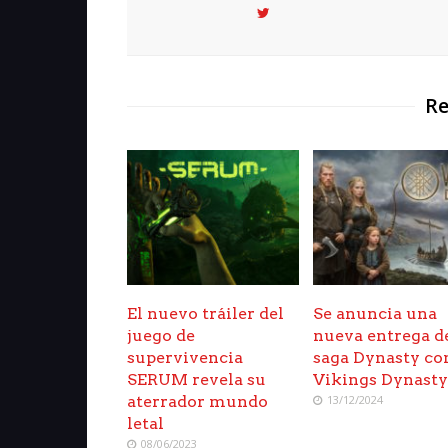
Re
El nuevo tráiler del
Se anuncia una
juego de
nueva entrega de
supervivencia
saga Dynasty co
SERUM revela su
Vikings Dynast
aterrador mundo
13/12/2024
letal
08/06/2023