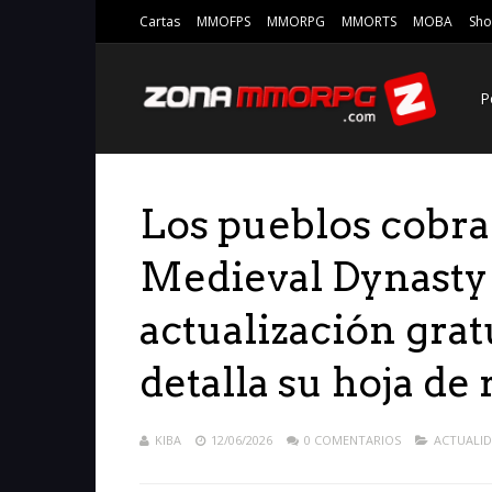
Cartas
MMOFPS
MMORPG
MMORTS
MOBA
Sho
P
Los pueblos cobra
Medieval Dynasty 
actualización grat
detalla su hoja de 
KIBA
12/06/2026
0 COMENTARIOS
ACTUALI