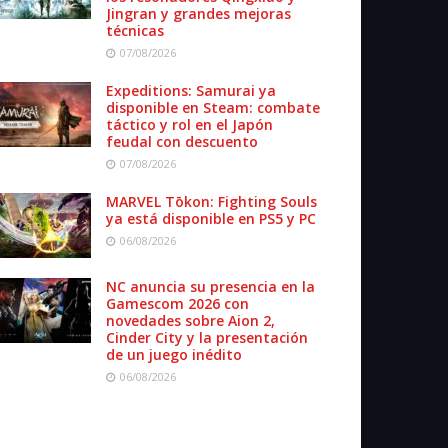
Jingran y grandes mejoras
técnicas
07/08/2026
Expeditions: Samurai ya
disponible en Steam: combate
táctico y rol en el Japón
feudal con descuento
07/08/2026
MARVEL Tōkon: Fighting Souls
ya está disponible en PS5 y PC
06/08/2026
NC anuncia su presencia en la
Gamescom 2026 con
novedades sobre Aion 2,
Cinder City y la presentación
de un juego inédito
06/08/2026