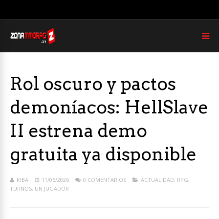
Rol oscuro y pactos
demoníacos: HellSlave
II estrena demo
gratuita ya disponible
KIBA
11/06/2026
0 COMENTARIOS
ACTUALIDAD
,
RPG
,
TURNOS
,
UN JUGADOR