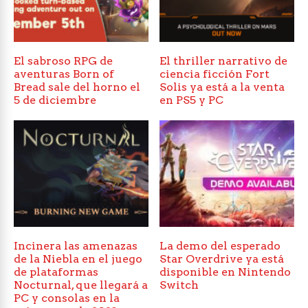
El sabroso RPG de
El thriller narrativo de
aventuras Born of
ciencia ficción Fort
Bread sale del horno el
Solis ya está a la venta
5 de diciembre
en PS5 y PC
Incinera las amenazas
La demo del esperado
de la Niebla en el juego
Star Overdrive ya está
de plataformas
disponible en Nintendo
Nocturnal, que llegará a
Switch
PC y consolas en la