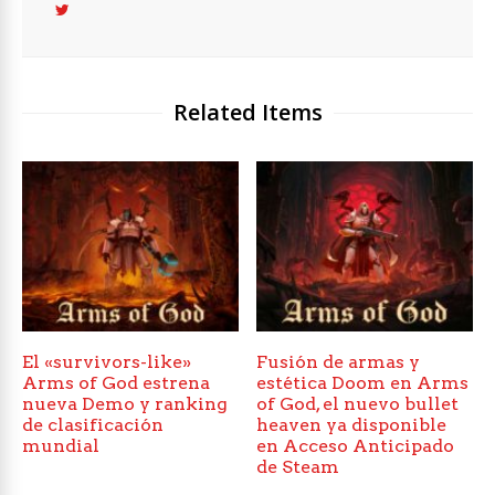
Related Items
El «survivors-like»
Fusión de armas y
Arms of God estrena
estética Doom en Arms
nueva Demo y ranking
of God, el nuevo bullet
de clasificación
heaven ya disponible
mundial
en Acceso Anticipado
de Steam