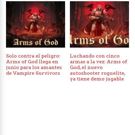
Solo contra el peligro:
Luchando con cinco
Arms of God llega en
armas a la vez: Arms of
junio para los amantes
God, el nuevo
de Vampire Survivors
autoshooter roguelite,
ya tiene demo jugable