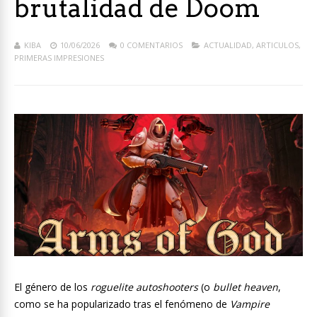
brutalidad de Doom
KIBA
10/06/2026
0 COMENTARIOS
ACTUALIDAD
,
ARTICULOS
,
PRIMERAS IMPRESIONES
El género de los
roguelite autoshooters
(o
bullet heaven
,
como se ha popularizado tras el fenómeno de
Vampire