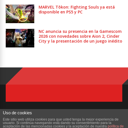
MARVEL Tōkon: Fighting Souls ya está
disponible en PS5 y PC
NC anuncia su presencia en la Gamescom
2026 con novedades sobre Aion 2, Cinder
City y la presentación de un juego inédito
Uso de cookies
Este sitio web utiliza cookies para que usted tenga la mejor experiencia de
usuario. Si continúa navegando está dando su consentimiento para la
Copyright © 2023 ZonaMMORPG.com. Todos los derechos reservados
aceptación de las mencionadas cookies y la aceptación de nuestra
política de