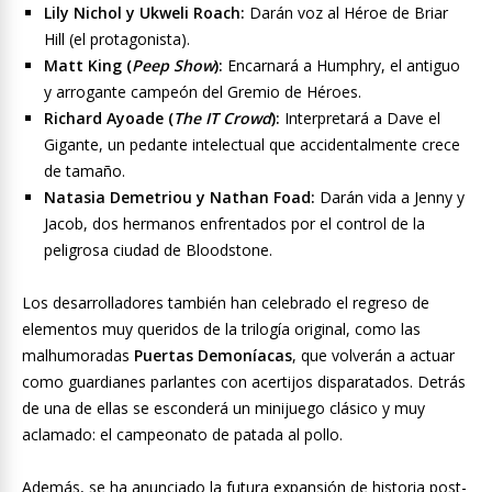
Lily Nichol y Ukweli Roach:
Darán voz al Héroe de Briar
Hill (el protagonista).
Matt King (
Peep Show
):
Encarnará a Humphry, el antiguo
y arrogante campeón del Gremio de Héroes.
Richard Ayoade (
The IT Crowd
):
Interpretará a Dave el
Gigante, un pedante intelectual que accidentalmente crece
de tamaño.
Natasia Demetriou y Nathan Foad:
Darán vida a Jenny y
Jacob, dos hermanos enfrentados por el control de la
peligrosa ciudad de Bloodstone.
Los desarrolladores también han celebrado el regreso de
elementos muy queridos de la trilogía original, como las
malhumoradas
Puertas Demoníacas
, que volverán a actuar
como guardianes parlantes con acertijos disparatados. Detrás
de una de ellas se esconderá un minijuego clásico y muy
aclamado: el campeonato de patada al pollo.
Además, se ha anunciado la futura expansión de historia post-