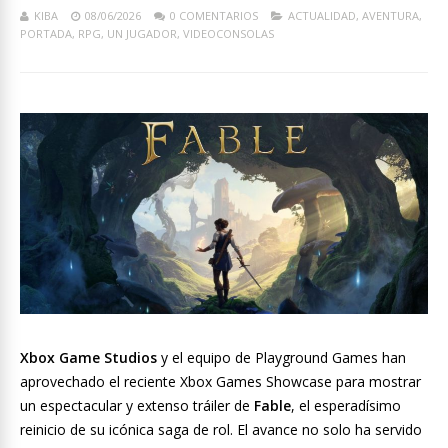
KIBA
08/06/2026
0 COMENTARIOS
ACTUALIDAD
,
AVENTURA
,
PORTADA
,
RPG
,
UN JUGADOR
,
VIDEOCONSOLAS
Xbox Game Studios
y el equipo de Playground Games han
aprovechado el reciente Xbox Games Showcase para mostrar
un espectacular y extenso tráiler de
Fable
, el esperadísimo
reinicio de su icónica saga de rol. El avance no solo ha servido