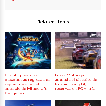
Related Items
Los bloques y las
Forza Motorsport
mazmorras regresan en
anuncia el circuito de
septiembre con el
Nürburgring GP,
anuncio de Minecraft
reservas en PC y más
Dungeons II