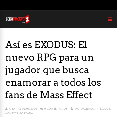
Así es EXODUS: El
nuevo RPG para un
jugador que busca
enamorar a todos los
fans de Mass Effect
KIBA
06/06/2026
0 COMENTARIOS
ACTUALIDAD
,
ARTICULOS
,
AVANCES
,
PORTADA