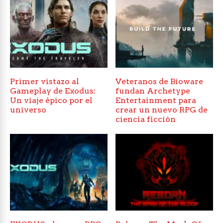
Primer vistazo al
Veteranos de Bioware
Gameplay de Exodus:
fundan Archetype
Un viaje épico por el
Entertainment para
universo
crear un nuevo RPG de
ciencia ficción