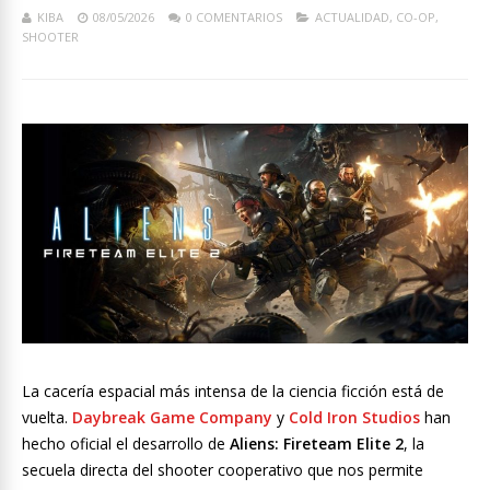
KIBA
08/05/2026
0 COMENTARIOS
ACTUALIDAD
,
CO-OP
,
SHOOTER
La cacería espacial más intensa de la ciencia ficción está de
vuelta.
Daybreak Game Company
y
Cold Iron Studios
han
hecho oficial el desarrollo de
Aliens: Fireteam Elite 2
, la
secuela directa del shooter cooperativo que nos permite