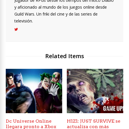
Jugador de RPGs desde los tiempos del mítico Diablo
y aficionado al mundo de los juegos online desde
Guild Wars. Un friki del cine y de las series de
televisión.
Related Items
Dc Universe Online
H1Z1: JUST SURVIVE se
llegara pronto a Xbox
actualiza con más