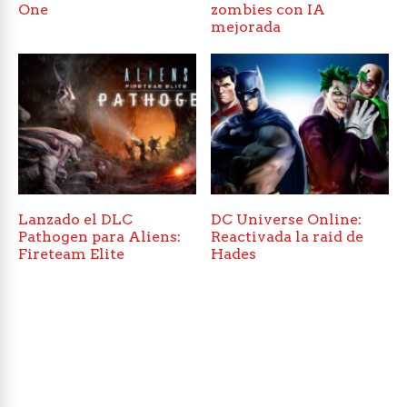
One
zombies con IA
mejorada
Lanzado el DLC
DC Universe Online:
Pathogen para Aliens:
Reactivada la raid de
Fireteam Elite
Hades