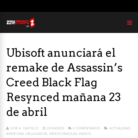
Ubisoft anunciará el
remake de Assassin’s
Creed Black Flag
Resynced mañana 23
de abril
JOSE A. CASTILLO
22/04/2026
0 COMENTARIOS
ACTUALIDAD
,
AVENTURA
,
UN JUGADOR
,
VIDEOCONSOLAS
,
VIDEOS