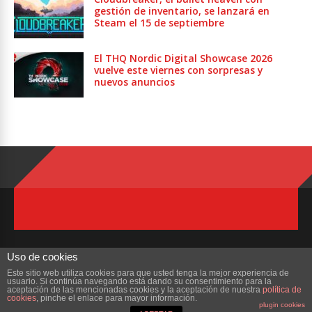
gestión de inventario, se lanzará en
Steam el 15 de septiembre
El THQ Nordic Digital Showcase 2026
vuelve este viernes con sorpresas y
nuevos anuncios
Uso de cookies
Este sitio web utiliza cookies para que usted tenga la mejor experiencia de
usuario. Si continúa navegando está dando su consentimiento para la
Copyright © 2023 ZonaMMORPG.com. Todos los derechos reservados
aceptación de las mencionadas cookies y la aceptación de nuestra
política de
cookies
, pinche el enlace para mayor información.
plugin cookies
Portada
¿Quienes Somos?
Colabora
Contacto