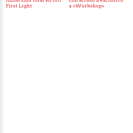
inmersión total en 007
con acceso a exclusivo
First Light
a «Workshop»