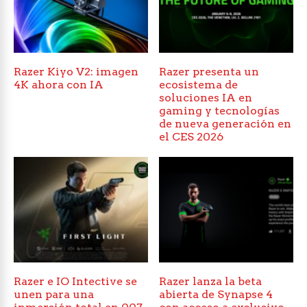
Razer Kiyo V2: imagen
Razer presenta un
4K ahora con IA
ecosistema de
soluciones IA en
gaming y tecnologías
de nueva generación en
el CES 2026
Razer e IO Intective se
Razer lanza la beta
unen para una
abierta de Synapse 4