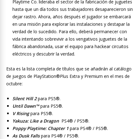
Playtime Co. lideraba el sector de la fabricación de juguetes
hasta que un día todos sus trabajadores desaparecieron sin
dejar rastro. Ahora, años después el jugador se embarcará
en una misión para explorar las instalaciones y destapar la
verdad de lo sucedido. Para ello, deberá permanecer con
vida intentando sobrevivir a los vengativos juguetes de la
fábrica abandonada, usar el equipo para hackear circuitos
eléctricos y descubrir la verdad.
Esta es la lista completa de títulos que se añadirán al catálogo
de juegos de PlayStation®Plus Extra y Premium en el mes de
octubre:
Silent Hill 2
para PS5®.
Until Dawn™
para PS5®.
V Rising
para PS5®.
Yakuza: Like a Dragon
PS4® / PS5®.
Poppy Playtime: Chapter 1
para PS4® / PS5®.
As Dusk Falls
para PS4® / PS5®.