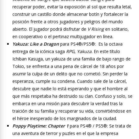
recuperar poder, evitar la exposición al sol que resulta letal,
construir un castillo donde almacenar botín y fortalecer la
posición frente a otros jugadores y peligros del mundo
abierto. El jugador podrá disfrutar de
V Rising
en solitario,
en cooperativo o el pertinaz multijugador en línea.
Yakuza: Like a Dragon
para PS4®/PS5®: Es la octava
entrega de la icónica saga
RPG
,
Yakuza
. En este título
Ichiban Kasuga, un yakuza de una familia de bajo rango de
Tokio, se enfrenta a una pena de cárcel de 18 años por
asumir la culpa de un delito que no cometió. Sin perder la
esperanza, cumple su condena. Cuando sale de la cárcel,
descubre que nadie lo está esperando y que el hombre al
que más respetaba ha destruido su clan. Confuso y solo, se
embarca en una misión para descubrir la verdad tras la
traición de su familia y recuperar su vida, convirtiéndose en
el héroe inesperado de los marginados de la ciudad.
Poppy Playtime: Chapter 1
para PS4® / PS5®: Se trata de
una aventura de terror y puzles en el que la empresa