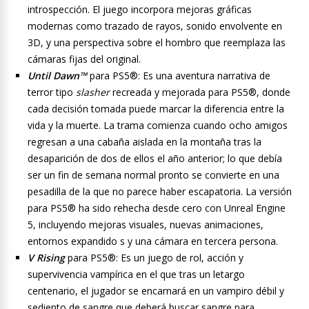
introspección. El juego incorpora mejoras gráficas
modernas como trazado de rayos, sonido envolvente en
3D, y una perspectiva sobre el hombro que reemplaza las
cámaras fijas del original.
Until Dawn™
para PS5®: Es una aventura narrativa de
terror tipo
slasher
recreada y mejorada para PS5®, donde
cada decisión tomada puede marcar la diferencia entre la
vida y la muerte. La trama comienza cuando ocho amigos
regresan a una cabaña aislada en la montaña tras la
desaparición de dos de ellos el año anterior; lo que debía
ser un fin de semana normal pronto se convierte en una
pesadilla de la que no parece haber escapatoria. La versión
para PS5® ha sido rehecha desde cero con Unreal Engine
5, incluyendo mejoras visuales, nuevas animaciones,
entornos expandido s y una cámara en tercera persona.
V Rising
para PS5®: Es un juego de rol, acción y
supervivencia vampírica en el que tras un letargo
centenario, el jugador se encarnará en un vampiro débil y
sediento de sangre que deberá buscar sangre para