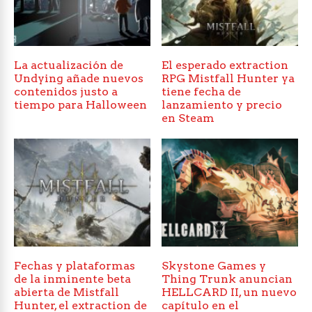
La actualización de
El esperado extraction
Undying añade nuevos
RPG Mistfall Hunter ya
contenidos justo a
tiene fecha de
tiempo para Halloween
lanzamiento y precio
en Steam
Fechas y plataformas
Skystone Games y
de la inminente beta
Thing Trunk anuncian
abierta de Mistfall
HELLCARD II, un nuevo
Hunter, el extraction de
capítulo en el