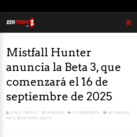
Mistfall Hunter
anuncia la Beta 3, que
comenzará el 16 de
septiembre de 2025
JOSE A. CASTILLO
29/08/2025
0 COMENTARIOS
ACTUALIDAD
,
ARPG
,
BETA
,
PVPVE
,
VIDEOS