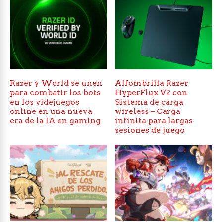
Razer y World se unen
Alfombrilla Razer
para combatir los bots
HyperFlux V2 con
en los videjuegos
Sistema de carga
online en una nueva
wireless – Carga
era de la IA en gaming
infinita para largas
sesiones de juego