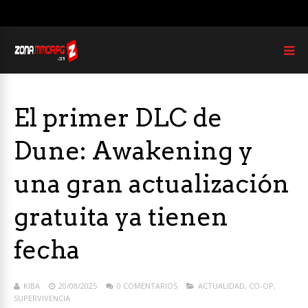
El primer DLC de
Dune: Awakening y
una gran actualización
gratuita ya tienen
fecha
KIBA
20/08/2025
0 COMENTARIOS
ACTUALIDAD
,
CO-OP
,
SUPERVIVENCIA