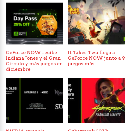
GeForce NOW recibe
It Takes Two llega a
Indiana Jones y el Gran
GeForce NOW junto a 9
Círculo y más juegos en
juegos más
diciembre