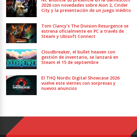
2026 con novedades sobre Aion 2, Cinder
City y la presentación de un juego inédito
Tom Clancy’s The Division Resurgence se
estrena oficialmente en PC a través de
Steam y Ubisoft Connect
Cloudbreaker, el bullet heaven con
gestión de inventario, se lanzará en
Steam el 15 de septiembre
El THQ Nordic Digital Showcase 2026
vuelve este viernes con sorpresas y
nuevos anuncios