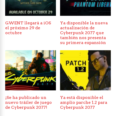
GWENT llegará a iOS
Ya disponible la nueva
el próximo 29 de
actualización de
octubre
Cyberpunk 2077 que
también nos presenta
su primera expansión
¡Se ha publicado un
Ya está disponible el
nuevo tráiler de juego
amplio parche 1.2 para
de Cyberpunk 2077!
Cyberpunk 2077