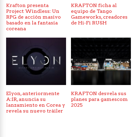
Krafton presenta
KRAFTON ficha al
Project Windless: Un
equipo de Tango
RPG de acción masivo
Gameworks, creadores
basado en la fantasía
de Hi-Fi RUSH
coreana
Elyon, anteriormente
KRAFTON desvela sus
A:IR, anuncia su
planes para gamescom
lanzamiento en Corea y
2025
revela su nuevo tráiler