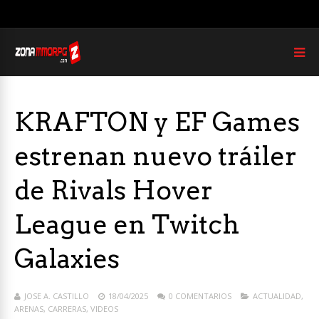
KRAFTON y EF Games
estrenan nuevo tráiler
de Rivals Hover
League en Twitch
Galaxies
JOSE A. CASTILLO
18/04/2025
0 COMENTARIOS
ACTUALIDAD
,
ARENAS
,
CARRERAS
,
VIDEOS