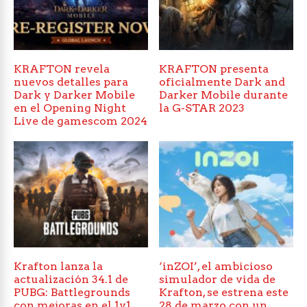
KRAFTON revela
KRAFTON presenta
nuevos detalles para
oficialmente Dark and
Dark y Darker Mobile
Darker Mobile durante
en el Opening Night
la G-STAR 2023
Live de gamescom 2024
Krafton lanza la
‘inZOI’, el ambicioso
actualización 34.1 de
simulador de vida de
PUBG: Battlegrounds
Krafton, se estrena este
con mejoras en el 1v1
28 de marzo con un