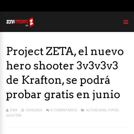
Project ZETA, el nuevo
hero shooter 3v3v3v3
de Krafton, se podrá
probar gratis en junio
KIBA
13/06/2026
0 COMENTARIOS
ACTUALIDAD
,
PVPVE
,
SHOOTER