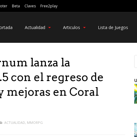
oter
Beta
Claves
Free2play
ortada
Actualidad
Articulos
Lista de Juegos
num lanza la
0.5 con el regreso de
U
y mejoras en Coral
ACTUALIDAD
,
MMORPG