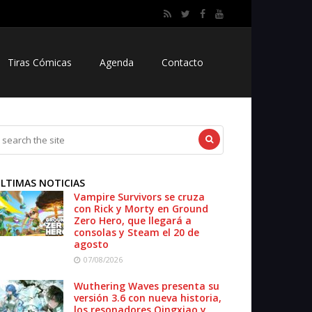
Tiras Cómicas
Agenda
Contacto
LTIMAS NOTICIAS
Vampire Survivors se cruza
con Rick y Morty en Ground
Zero Hero, que llegará a
consolas y Steam el 20 de
agosto
07/08/2026
Wuthering Waves presenta su
versión 3.6 con nueva historia,
los resonadores Qingxiao y