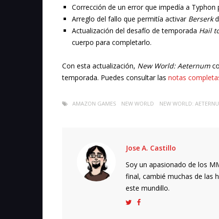
Corrección de un error que impedía a Typhon pa
Arreglo del fallo que permitía activar
Berserk
d
Actualización del desafío de temporada
Hail t
cuerpo para completarlo.
Con esta actualización,
New World: Aeternum
co
temporada. Puedes consultar las
notas completas
AMAZON GAMES
NEW WORLD
NEW WORLD: AETERN
Jose A. Castillo
Soy un apasionado de los MMO
final, cambié muchas de las h
este mundillo.