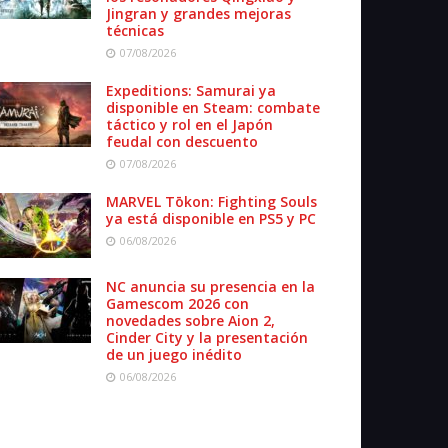
Jingran y grandes mejoras
técnicas
07/08/2026
Expeditions: Samurai ya
disponible en Steam: combate
táctico y rol en el Japón
feudal con descuento
07/08/2026
MARVEL Tōkon: Fighting Souls
ya está disponible en PS5 y PC
06/08/2026
NC anuncia su presencia en la
Gamescom 2026 con
novedades sobre Aion 2,
Cinder City y la presentación
de un juego inédito
06/08/2026