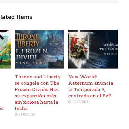
lated Items
Throne and Liberty
New World:
se congela con The
Aeternum anuncia
Frozen Divide: Nix,
la Temporada 9,
su expansión más
centrada en el PvP
ambiciosa hasta la
10/07/2025
es
fecha
21/05/2026