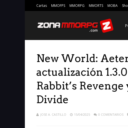
Cartas
MMOFPS
MMORPG
MMORTS
MOBA
Sho
P
New World: Aeter
actualización 1.3.
Rabbit’s Revenge 
Divide
JOSE A. CASTILLO
15/04/2025
0 COMENTARIOS