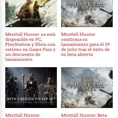
Mistfall Hunter ya está
Mistfall Hunter
disponible en PC,
confirma su
PlayStation y Xbox, con
lanzamiento para el 29
estreno en Game Pass y
de julio tras el éxito de
un descuento de
su beta abierta
lanzamiento
Mistfall Hunter
Mistfall Hunter: Beta