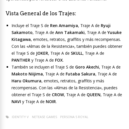
Vista General de los Trajes:
Incluye el Traje S de
Ren Amamiya
, Traje A de
Ryuji
Sakamoto
, Traje A de
Ann Takamaki
, Traje A de
Yusuke
Kitagawa
, emotes, retratos, graffitis y más recompensas.
Con las «Almas de la Resistencia», también puedes obtener
el Traje S de
JOKER
, Traje A de
SKULL
, Traje A de
PANTHER
y Traje A de
FOX
.
También se incluyen el Traje S de
Goro Akechi
, Traje A de
Makoto Niijima
, Traje A de
Futaba Sakura
, Traje A de
Haru Okumura
, emotes, retratos, graffitis y más
recompensas. Con las «Almas de la Resistencia», puedes
obtener el Traje S de
CROW
, Traje A de
QUEEN
, Traje A de
NAVI
y Traje A de
NOIR
.
IDENTITY V
NETEASE GAMES
PERSONA 5 ROYAL