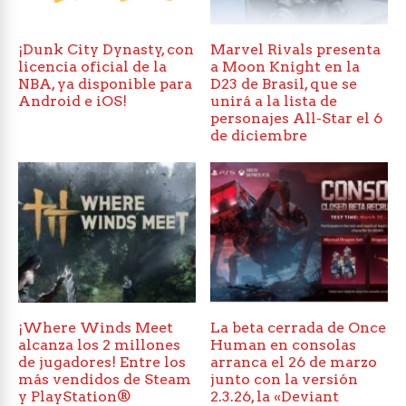
¡Dunk City Dynasty, con
Marvel Rivals presenta
licencia oficial de la
a Moon Knight en la
NBA, ya disponible para
D23 de Brasil, que se
Android e iOS!
unirá a la lista de
personajes All-Star el 6
de diciembre
¡Where Winds Meet
La beta cerrada de Once
alcanza los 2 millones
Human en consolas
de jugadores! Entre los
arranca el 26 de marzo
más vendidos de Steam
junto con la versión
y PlayStation®
2.3.26, la «Deviant