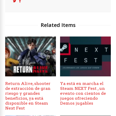
Related Items
Return Alive, shooter
Ya está en marcha el
de extracción de gran
Steam NEXT Fest , un
riesgo y grandes
evento con cientos de
beneficios, ya está
juegos ofreciendo
disponible en Steam
Demos jugables
Next Fest