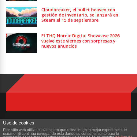
Cloudbreaker, el bullet heaven con
gestión de inventario, se lanzará en
Steam el 15 de septiembre
El THQ Nordic Digital Showcase 2026
vuelve este viernes con sorpresas y
nuevos anuncios
Uso de cookies
Este sitio web utiliza cookies para que usted tenga la mejor experiencia de
usuario. Si continúa navegando está dando su consentimiento para la