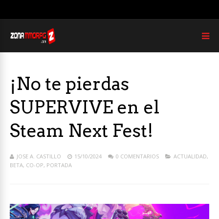
¡No te pierdas
SUPERVIVE en el
Steam Next Fest!
JOSE A. CASTILLO
15/10/2024
0 COMENTARIOS
ACTUALIDAD
,
BETA
,
CO-OP
,
PORTADA