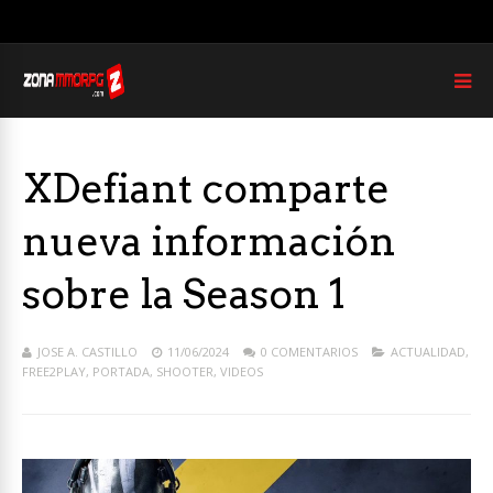
XDefiant comparte
nueva información
sobre la Season 1
JOSE A. CASTILLO
11/06/2024
0 COMENTARIOS
ACTUALIDAD
,
FREE2PLAY
,
PORTADA
,
SHOOTER
,
VIDEOS