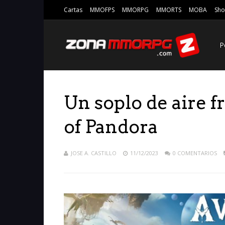
Cartas
MMOFPS
MMORPG
MMORTS
MOBA
Sho
P
Un soplo de aire f
of Pandora
JOSE A. CASTILLO
11/12/2023
0 COMENTARIOS