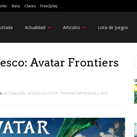
oter
Beta
Claves
Free2play
ortada
Actualidad
Articulos
Lista de Juegos
resco: Avatar Frontiers
U
ACTUALIDAD
,
ARTICULOS
,
CO-OP
,
PRIMERAS IMPRESIONES
,
RPG