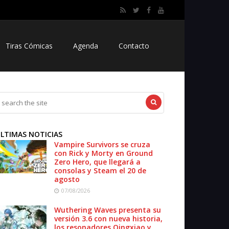
Tiras Cómicas
Agenda
Contacto
LTIMAS NOTICIAS
Vampire Survivors se cruza
con Rick y Morty en Ground
Zero Hero, que llegará a
consolas y Steam el 20 de
agosto
07/08/2026
Wuthering Waves presenta su
versión 3.6 con nueva historia,
los resonadores Qingxiao y