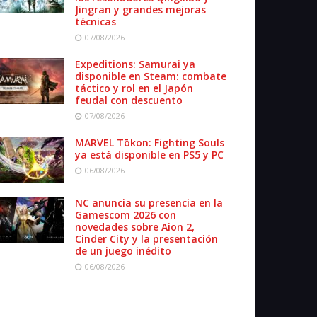
Jingran y grandes mejoras
técnicas
07/08/2026
Expeditions: Samurai ya
disponible en Steam: combate
táctico y rol en el Japón
feudal con descuento
07/08/2026
MARVEL Tōkon: Fighting Souls
ya está disponible en PS5 y PC
06/08/2026
NC anuncia su presencia en la
Gamescom 2026 con
novedades sobre Aion 2,
Cinder City y la presentación
de un juego inédito
06/08/2026