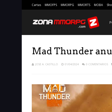
Cartas
MMOFPS
MMORPG
MMORTS
MOBA
Sho
P
Mad Thunder anun
JOSE A. CASTILLO
01/04/2024
0 COMENTARIOS