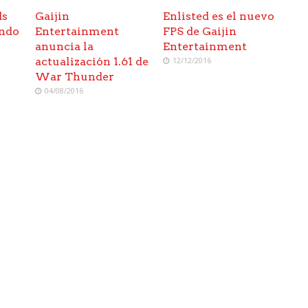
ds
Gaijin
Enlisted es el nuevo
endo
Entertainment
FPS de Gaijin
anuncia la
Entertainment
actualización 1.61 de
12/12/2016
War Thunder
04/08/2016