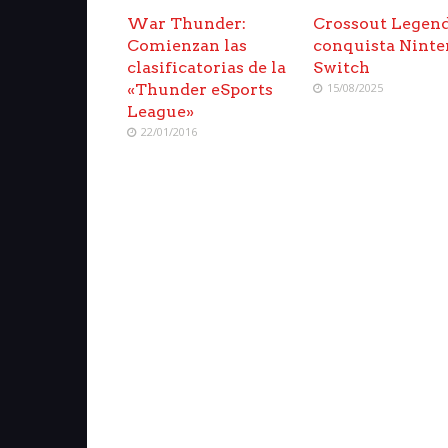
War Thunder:
Crossout Legen
Comienzan las
conquista Nint
clasificatorias de la
Switch
«Thunder eSports
15/08/2025
League»
22/01/2016