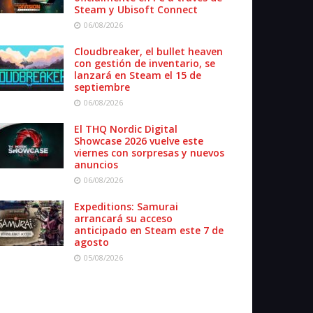
Steam y Ubisoft Connect
06/08/2026
Cloudbreaker, el bullet heaven
con gestión de inventario, se
lanzará en Steam el 15 de
septiembre
06/08/2026
El THQ Nordic Digital
Showcase 2026 vuelve este
viernes con sorpresas y nuevos
anuncios
06/08/2026
Expeditions: Samurai
arrancará su acceso
anticipado en Steam este 7 de
agosto
05/08/2026