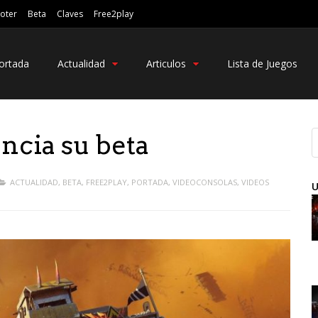
oter
Beta
Claves
Free2play
ortada
Actualidad
Articulos
Lista de Juegos
cia su beta
ACTUALIDAD
,
BETA
,
FREE2PLAY
,
PORTADA
,
VIDEOCONSOLAS
,
VIDEOS
U