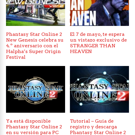
Phantasy Star Online 2
El 7 de mayo, te espera
New Genesis celebra su
un vistazo exclusivo de
4.º aniversario con el
STRANGER THAN
Halpha’s Super Origin
HEAVEN
Festival
Ya está disponible
Tutorial – Guía de
Phantasy Star Online 2
registro y descarga
en su versión para PC
Phantasy Star Online 2