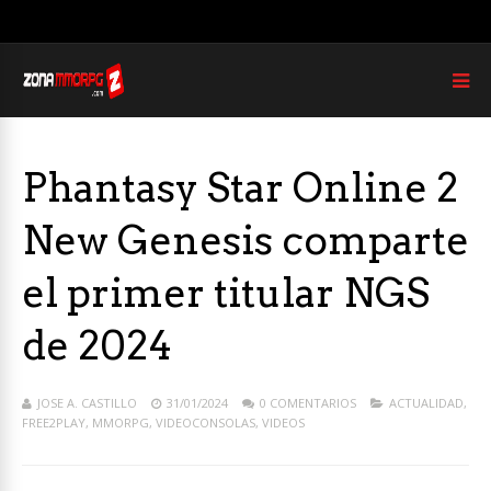
Phantasy Star Online 2
New Genesis comparte
el primer titular NGS
de 2024
JOSE A. CASTILLO
31/01/2024
0 COMENTARIOS
ACTUALIDAD
,
FREE2PLAY
,
MMORPG
,
VIDEOCONSOLAS
,
VIDEOS