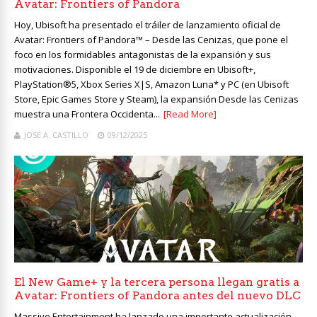
Avatar: Frontiers of Pandora
Hoy, Ubisoft ha presentado el tráiler de lanzamiento oficial de
Avatar: Frontiers of Pandora™ – Desde las Cenizas, que pone el
foco en los formidables antagonistas de la expansión y sus
motivaciones. Disponible el 19 de diciembre en Ubisoft+,
PlayStation®5, Xbox Series X|S, Amazon Luna* y PC (en Ubisoft
Store, Epic Games Store y Steam), la expansión Desde las Cenizas
muestra una Frontera Occidenta...
[Read More]
JOSE A. CASTILLO
09/12/2025
El New Game+ y la tercera persona llegan gratis a
Avatar: Frontiers of Pandora antes del nuevo DLC
Massive Entertainment ha lanzado una importante actualización