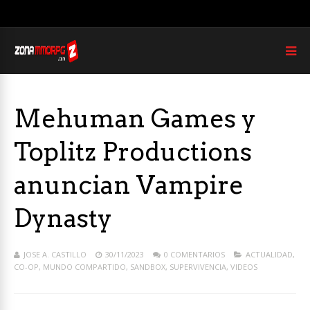
Mehuman Games y
Toplitz Productions
anuncian Vampire
Dynasty
JOSE A. CASTILLO
30/11/2023
0 COMENTARIOS
ACTUALIDAD
,
CO-OP
,
MUNDO COMPARTIDO
,
SANDBOX
,
SUPERVIVENCIA
,
VIDEOS