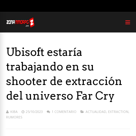
Ubisoft estaría
trabajando en su
shooter de extracción
del universo Far Cry
KIBA
25/10/2023
1 COMENTARIO
ACTUALIDAD
,
EXTRACTION
,
RUMORES