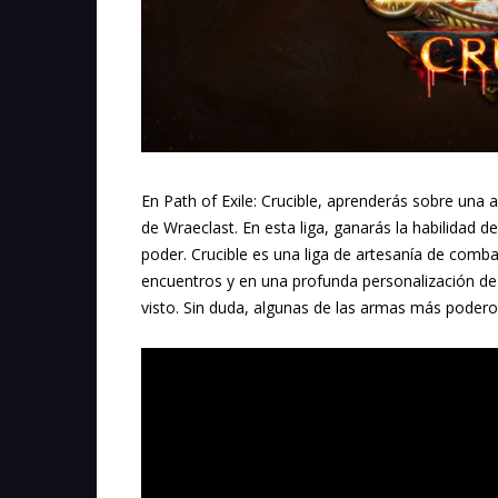
En Path of Exile: Crucible, aprenderás sobre una a
de Wraeclast. En esta liga, ganarás la habilidad d
poder. Crucible es una liga de artesanía de combat
encuentros y en una profunda personalización de
visto. Sin duda, algunas de las armas más poderos