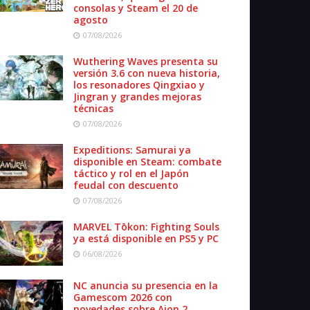
consolas y Steam el 20 de
agosto
07/08/2026
Wuthering Waves presenta su
versión 3.6 con nueva historia,
los resonadores Qingxiao y
Jingran y grandes mejoras
técnicas
07/08/2026
Expeditions: Samurai ya
disponible en Steam: combate
táctico y rol en el Japón
feudal con descuento
07/08/2026
MARVEL Tōkon: Fighting Souls
ya está disponible en PS5 y PC
06/08/2026
NC anuncia su presencia en la
Gamescom 2026 con
novedades sobre Aion 2,