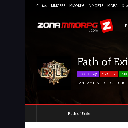
Cartas
MMOFPS
MMORPG
MMORTS
MOBA
Sho
P
Path of Ex
Free to Play
MMORPG
Publ
LANZAMIENTO:
OCTUBRE 
Path of Exile