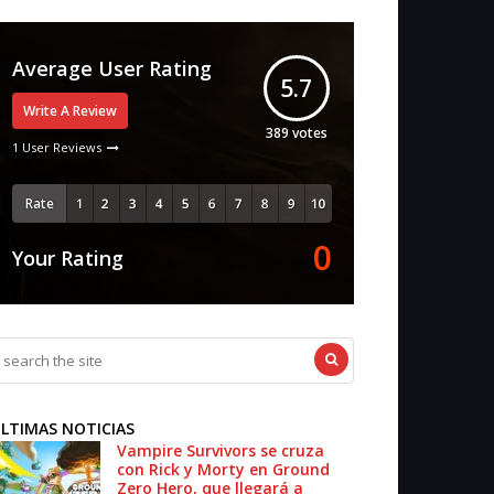
Average User Rating
5.7
Write A Review
389
votes
1 User Reviews
Rate
0
Your Rating
LTIMAS NOTICIAS
Vampire Survivors se cruza
con Rick y Morty en Ground
Zero Hero, que llegará a